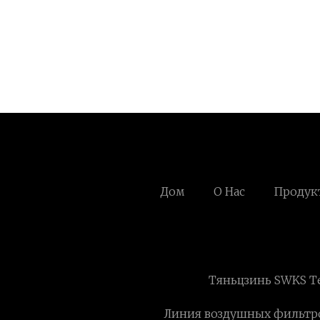
Дом
О Нас
Продук
Тяньцзинь SWKS Te
Линия воздушных фильтров