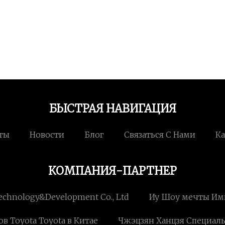
БЫСТРАЯ НАВИГАЦИЯ
ты
Новости
Блог
Связаться С Нами
Ка
КОМПАНИЯ-ПАРТНЕР
chnology&Development Co., Ltd
Иу Шоу мечты Им
 Toyota Toyota в Китае
Чжэцзян Ханцзя Специал