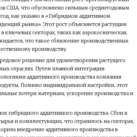
аров США, что обусловлено сильным среднегодовым
0 год, как указано в «Гибридном аддитивном
енденций рынка». Этот рост объясняется растущим
в ключевых секторах, таких как аэрокосмическая,
идается, что такое сближение производственных
ественному производству.
ередовое решение для удовлетворения растущего
ных отраслях. Путем плавной интеграции
хнологиями аддитивного производства компания
одукты. Помимо индивидуальной настройки, этот
альные потери материала, ускорение производства и
нок гибридного аддитивного производства. Сбои в
сырья и комплектующих, что отразилось на секторах,
корила внедрение аддитивного производства в