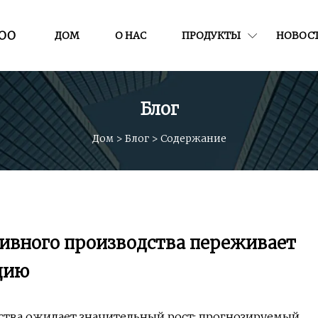
ООО
ДОМ
О НАС
ПРОДУКТЫ
НОВОС
Блог
Дом
>
Блог
>
Содержание
ивного производства переживает
цию
тва ожидает значительный рост: прогнозируемый