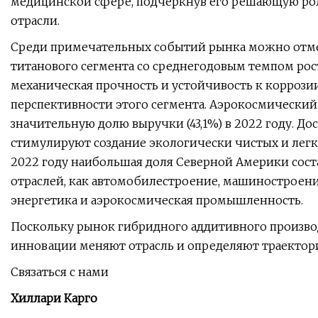
медицинской сфере, подчеркнув его решающую рол
отрасли.
Среди примечательных событий рынка можно отм
титанового сегмента со среднегодовым темпом рост
механическая прочность и устойчивость к коррозии
перспективности этого сегмента. Аэрокосмический
значительную долю выручки (43,1%) в 2022 году. Д
стимулируют создание экологически чистых и легк
2022 году наибольшая доля Северной Америки соста
отраслей, как автомобилестроение, машиностроение
энергетика и аэрокосмическая промышленность.
Поскольку рынок гибридного аддитивного производ
инновации меняют отрасль и определяют траектори
Связаться с нами
Хиллари Карго