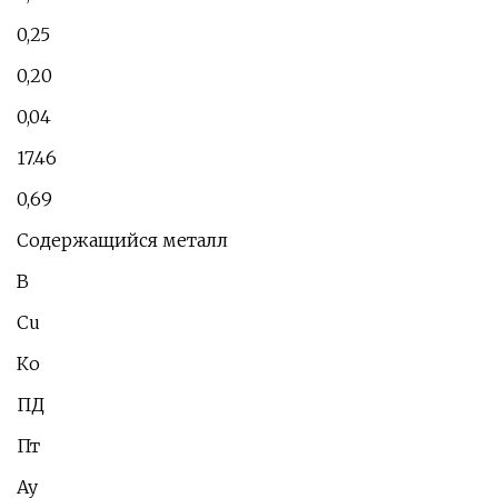
0,25
0,20
0,04
17.46
0,69
Содержащийся металл
В
Cu
Ко
ПД
Пт
Ау