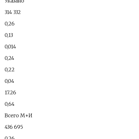
Указано
314 332
0,26
0,13
0,014
0,24
0,22
0,04
17.26
0,64
Всего М+И
436 695
0,26