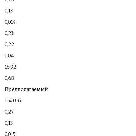
0,13
0,014
0,23
0,22
0,04
16.92
0,68
Предполагаемый
114 016
0,27
0,13
0,015