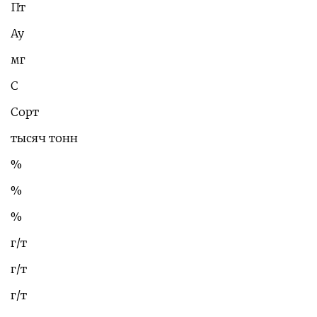
Пт
Ау
мг
С
Сорт
тысяч тонн
%
%
%
г/т
г/т
г/т