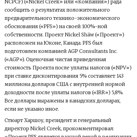
NCPCF) («Nickel Creek» или «Компания») рада
сообщить о результатах положительного
предварительного технико-экономического
обоснования («PFS») на своей 100%-ной
собственности. Проект Nickel Shäw («Проект»)
расположен на Юконе, Канада. PFS был
подготовлен компанией AGP Consultants Inc.
(«AGP»). Оценочная чистая приведенная
стоимость Проекта после уплаты налогов («NPV»)
при ставке дисконтирования 5% составляет 143
миллиона долларов США с внутренней нормой
доходности после уплаты налогов («IRR») 5,8%.
Все доллары выражены в канадских долларах,
если не указано иное.
Стюарт Харшоу, президент и генеральный
директор Nickel Creek, прокомментировал:
«Проект PFS является важной вехой в реализации