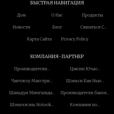
БЫСТРАЯ НАВИГАЦИЯ
Дом
О Нас
Продукты
Новости
Блог
Связаться С
Нами
Карта Сайта
Privacy Policy
КОМПАНИЯ-ПАРТНЕР
Производители
Цзясин Ючао
роллаторов
Оборудование
Чанчжоу Макстри
Шэньси Кан Нью
Технология Ко, ООО
Технология Компания,
Фармасьютикал Ко., Лтд.
Шаньдун Мингшида
Производители банок
ООО
Строительство
для косметики
Шэньчжэнь Hotook
Компания по
Технология Компания,
Промышленность Co.,
производству
ООО