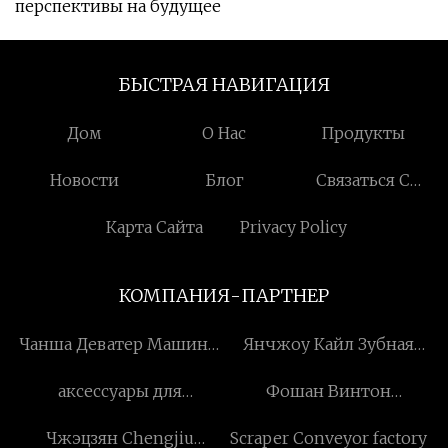
перспективы на будущее
БЫСТРАЯ НАВИГАЦИЯ
Дом
О Нас
Продукты
Новости
Блог
Связаться С
Нами
Карта Сайта
Privacy Policy
КОМПАНИЯ-ПАРТНЕР
Чанша Деватер Машины
Янчжоу Кайл Зубная
Технология Компания,
щетка Co., Ltd.
аксессуары для
Фошан Винтон
ООО
редукторов по
Нержавеем Co., ООО
Чжэцзян Chengjiu
Scraper Conveyor factory
индивидуальному заказу