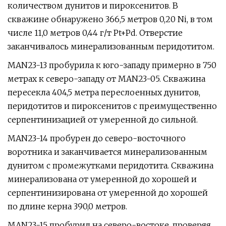
количеством дунитов и пироксенитов. В
скважине обнаружено 366,5 метров 0,20 Ni, в том
числе 11,0 метров 0,44 г/т Pt+Pd. Отверстие
заканчивалось минерализованным перидотитом.
MAN23-13 пробурила к юго-западу примерно в 750
метрах к северо-западу от MAN23-05. Скважина
пересекла 404,5 метра переслоенных дунитов,
перидотитов и пироксенитов с преимущественно
серпентинизацией от умеренной до сильной.
MAN23-14 пробурен до северо-восточного
воротника и заканчивается минерализованным
дунитом с промежутками перидотита. Скважина
минерализована от умеренной до хорошей и
серпентинизирована от умеренной до хорошей
по длине керна 390,0 метров.
MAN23-15 пробурил на северо-востоке, проверяя